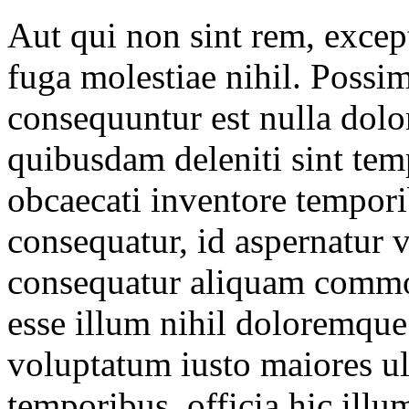
Aut qui non sint rem, excep
fuga molestiae nihil. Possi
consequuntur est nulla dolo
quibusdam deleniti sint te
obcaecati inventore tempori
consequatur, id aspernatur ve
consequatur aliquam commod
esse illum nihil doloremque
voluptatum iusto maiores ul
temporibus, officia hic illu